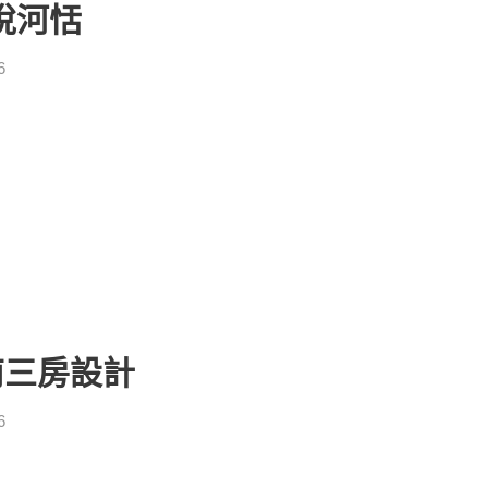
邦悅河恬
6
台南三房設計
6