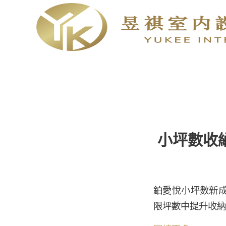
小坪數收
鉑愛悅小坪數新
限坪數中提升收納