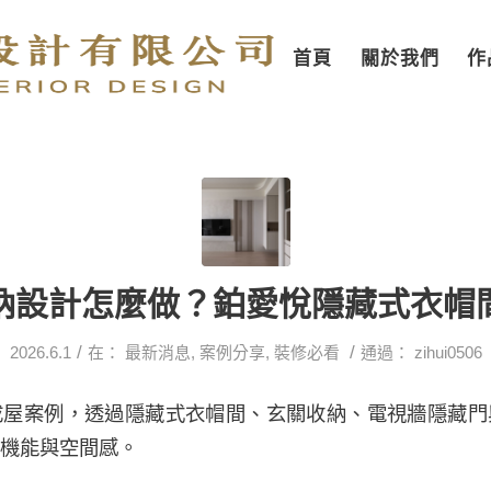
首頁
關於我們
作
納設計怎麼做？鉑愛悅隱藏式衣帽
/
/
2026.6.1
在：
最新消息
,
案例分享
,
裝修必看
通過：
zihui0506
成屋案例，透過隱藏式衣帽間、玄關收納、電視牆隱藏門
機能與空間感。