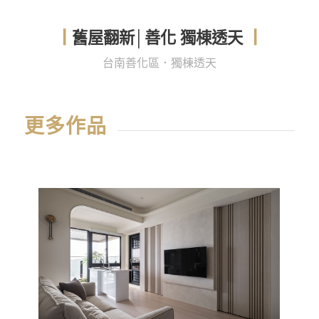
舊屋翻新│善化 獨棟透天
┃
┃
台南善化區．獨棟透天
更多作品